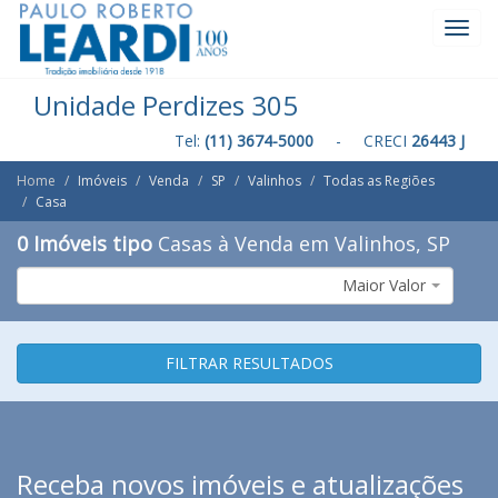
Toggl
Navig
Unidade Perdizes 305
Tel:
(11) 3674-5000
- CRECI
26443 J
Home
Imóveis
Venda
SP
Valinhos
Todas as Regiões
Casa
0 Imóveis tipo
Casas à Venda em Valinhos, SP
Maior Valor
FILTRAR RESULTADOS
Receba novos imóveis e atualizações