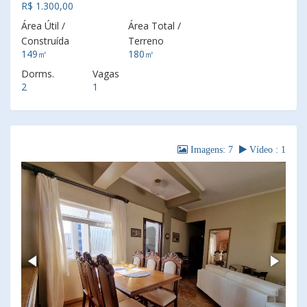
R$ 1.300,00
Área Útil /
Área Total /
Construída
Terreno
149㎡
180㎡
Dorms.
Vagas
2
1
Imagens: 7
Vídeo : 1