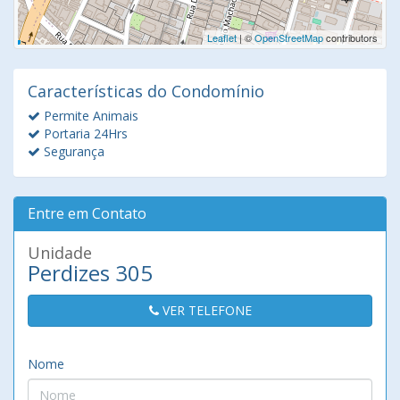
Leaflet
| ©
OpenStreetMap
contributors
Características do Condomínio
Permite Animais
Portaria 24Hrs
Segurança
Entre em Contato
Unidade
Perdizes 305
VER TELEFONE
Nome