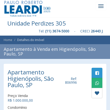
Toggl
Navig
Unidade Perdizes 305
Tel:
(11) 3674-5000
- CRECI
26443 J
Home
Detalhes do Imóvel
Apartamento à Venda em Higienópolis, São
Paulo, SP
Apartamento
Higienópolis, São
Ref:
806996
Paulo, SP
Preço Venda
R$ 1.000.000,00
Condomínio