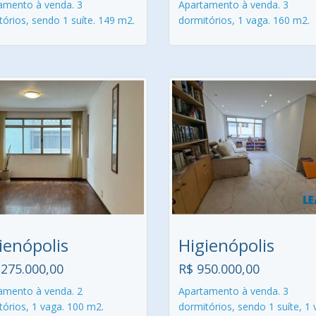
amento à venda. 3
Apartamento à venda. 3
órios, sendo 1 suíte. 149 m2.
dormitórios, 1 vaga. 160 m2.
ienópolis
Higienópolis
.275.000,00
R$ 950.000,00
amento à venda. 2
Apartamento à venda. 3
tórios, 1 vaga. 100 m2.
dormitórios, sendo 1 suíte, 1 