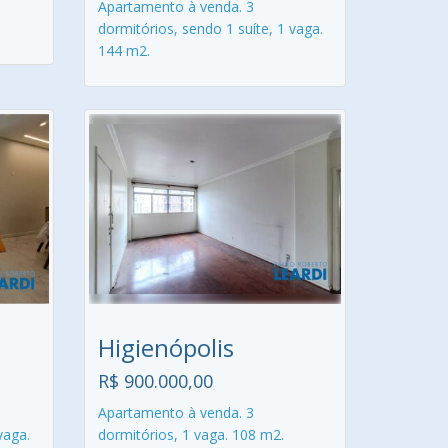
Apartamento à venda. 3
dormitórios, sendo 1 suíte, 1 vaga.
144 m2.
Higienópolis
R$ 900.000,00
Apartamento à venda. 3
vaga.
dormitórios, 1 vaga. 108 m2.