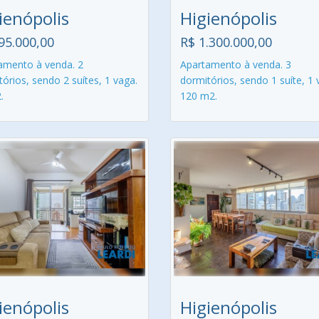
ienópolis
Higienópolis
95.000,00
R$ 1.300.000,00
amento à venda. 2
Apartamento à venda. 3
órios, sendo 2 suítes, 1 vaga.
dormitórios, sendo 1 suíte, 1 
.
120 m2.
ienópolis
Higienópolis