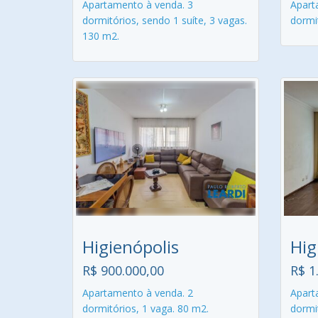
Apartamento à venda. 3
Apart
dormitórios, sendo 1 suíte, 3 vagas.
dormit
130 m2.
Higienópolis
Hig
R$ 900.000,00
R$ 1
Apartamento à venda. 2
Apart
dormitórios, 1 vaga. 80 m2.
dormi