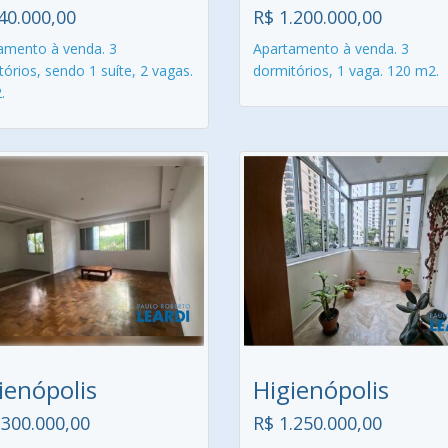
40.000,00
R$ 1.200.000,00
amento à venda. 3
Apartamento à venda. 3
órios, sendo 1 suíte, 2 vagas.
dormitórios, 1 vaga. 120 m2.
.
ienópolis
Higienópolis
.300.000,00
R$ 1.250.000,00