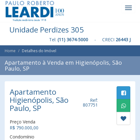
Toggl
Navig
Unidade Perdizes 305
Tel:
(11) 3674-5000
- CRECI
26443 J
Home
Detalhes do Imóvel
Apartamento à Venda em Higienópolis, São
Paulo, SP
Apartamento
Higienópolis, São
Ref:
807751
Paulo, SP
Preço Venda
R$ 790.000,00
Condomínio