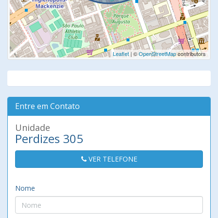
Leaflet
| ©
OpenStreetMap
contributors
Entre em Contato
Unidade
Perdizes 305
VER TELEFONE
Nome