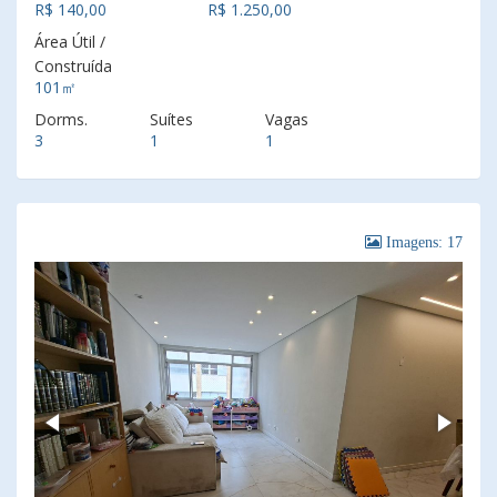
R$ 140,00
R$ 1.250,00
Área Útil /
Construída
101㎡
Dorms.
Suítes
Vagas
3
1
1
Imagens: 17