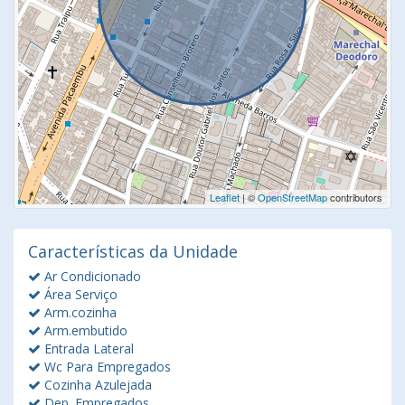
Leaflet
| ©
OpenStreetMap
contributors
Características da Unidade
Ar Condicionado
Área Serviço
Arm.cozinha
Arm.embutido
Entrada Lateral
Wc Para Empregados
Cozinha Azulejada
Dep. Empregados