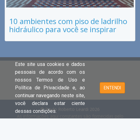
10 ambientes com piso de ladrilho
hidráulico para você se inspirar
Este site usa cookies e dados
pessoais de acordo com os
nossos Termos de Uso e
Política de Privacidade e, ao
ENTENDI
continuar navegando neste site,
você declara estar ciente
© Paulo Roberto Leardi 2026
dessas condições.
As informações aqui constantes são fornecidas pelo
proprietário do imóvel e estão sujeitas a alteração a
qualquer momento.
Cada unidade é juridica e financeiramente independente e