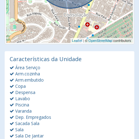
Leaflet
| ©
OpenStreetMap
contributors
Características da Unidade
Área Serviço
Arm.cozinha
Arm.embutido
Copa
Despensa
Lavabo
Piscina
Varanda
Dep. Empregados
Sacada Sala
Sala
Sala De Jantar