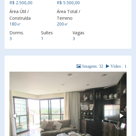
R$ 2.500,00
R$ 5.500,00
Área Útil /
Área Total /
Construída
Terreno
180㎡
200㎡
Dorms.
Suítes
Vagas
3
1
3
Imagens: 32
Vídeo : 1