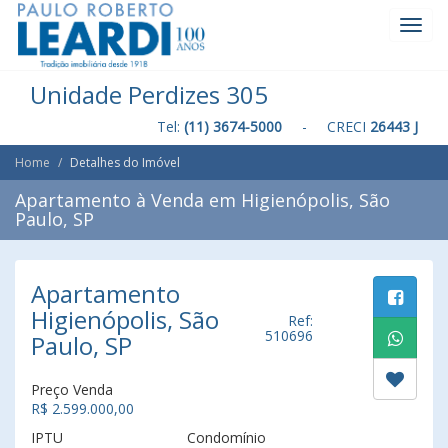
Toggl
Navig
Unidade Perdizes 305
Tel:
(11) 3674-5000
- CRECI
26443 J
Home
Detalhes do Imóvel
Apartamento à Venda em Higienópolis, São
Paulo, SP
Apartamento
Higienópolis, São
Ref:
510696
Paulo, SP
Preço Venda
R$ 2.599.000,00
IPTU
Condomínio