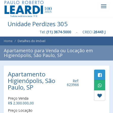
Toggl
Navig
Unidade Perdizes 305
Tel:
(11) 3674-5000
- CRECI
26443 J
Home
Detalhes do Imóvel
Apartamento para Venda ou Locação em
Higienópolis, São Paulo, SP
Apartamento
Higienópolis, São
Ref:
623966
Paulo, SP
Preço Venda
R$ 2.300.000,00
Preço Locação