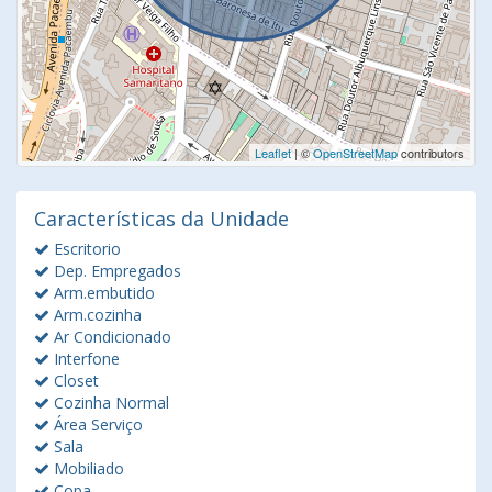
Leaflet
| ©
OpenStreetMap
contributors
Características da Unidade
Escritorio
Dep. Empregados
Arm.embutido
Arm.cozinha
Ar Condicionado
Interfone
Closet
Cozinha Normal
Área Serviço
Sala
Mobiliado
Copa