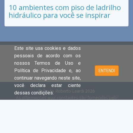
10 ambientes com piso de ladrilho
hidráulico para você se inspirar
Este site usa cookies e dados
pessoais de acordo com os
nossos Termos de Uso e
Política de Privacidade e, ao
ENTENDI
continuar navegando neste site,
você declara estar ciente
© Paulo Roberto Leardi 2026
dessas condições.
As informações aqui constantes são fornecidas pelo
proprietário do imóvel e estão sujeitas a alteração a
qualquer momento.
Cada unidade é juridica e financeiramente independente e
registrada no Creci.
- Clique aqui e acesse o site principal e
todas as ofertas da PAULO ROBERTO LEARDI.