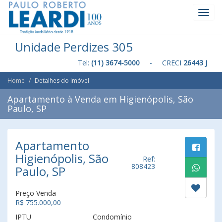
Toggl
Navig
Unidade Perdizes 305
Tel:
(11) 3674-5000
- CRECI
26443 J
Home
Detalhes do Imóvel
Apartamento à Venda em Higienópolis, São
Paulo, SP
Apartamento
Higienópolis, São
Ref:
808423
Paulo, SP
Preço Venda
R$ 755.000,00
IPTU
Condomínio