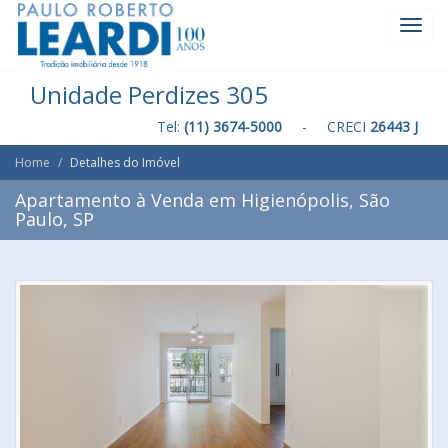
Toggl
Navig
Unidade Perdizes 305
Tel:
(11) 3674-5000
- CRECI
26443 J
Home
Detalhes do Imóvel
Apartamento à Venda em Higienópolis, São
Paulo, SP