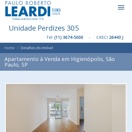
Toggl
Navig
Unidade Perdizes 305
Tel:
(11) 3674-5000
- CRECI
26443 J
Home
Detalhes do Imóvel
Apartamento à Venda em Higienópolis, São
Paulo, SP