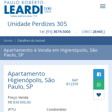
Toggl
Navig
Unidade Perdizes 305
Tel:
(11) 3674-5000
- CRECI
26443 J
Home
Detalhes do Imóvel
Apartamento à Venda em Higienópolis, São
Paulo, SP
Apartamento
Higienópolis, São
Ref:
812359
Paulo, SP
Preço Venda
R$ 830.000,00
IPTU
Condomínio