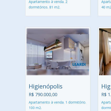
Apartamento à venda. 2
Apart
dormitórios. 81 m2.
40 m2
Higienópolis
Hig
R$ 790.000,00
R$ 1
Apartamento à venda. 1 dormitório.
Apart
100 m2.
dormi