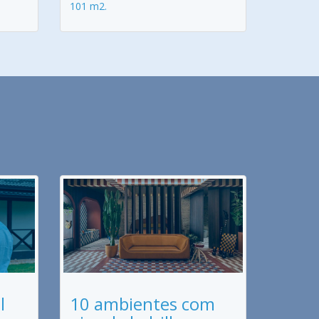
101 m2.
l
10 ambientes com