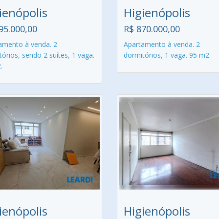
ienópolis
Higienópolis
95.000,00
R$ 870.000,00
amento à venda. 2
Apartamento à venda. 2
órios, sendo 2 suítes, 1 vaga.
dormitórios, 1 vaga. 95 m2.
.
ienópolis
Higienópolis