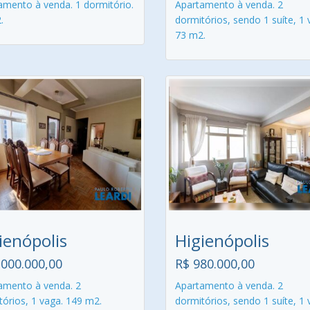
amento à venda. 1 dormitório.
Apartamento à venda. 2
.
dormitórios, sendo 1 suíte, 1 
73 m2.
ienópolis
Higienópolis
.000.000,00
R$ 980.000,00
amento à venda. 2
Apartamento à venda. 2
tórios, 1 vaga. 149 m2.
dormitórios, sendo 1 suíte, 1 