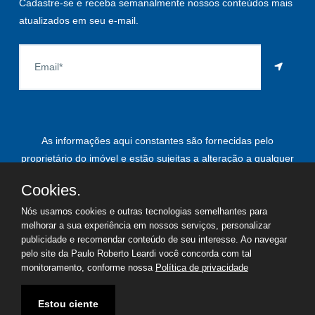
Cadastre-se e receba semanalmente nossos conteúdos mais
atualizados em seu e-mail.
As informações aqui constantes são fornecidas pelo
proprietário do imóvel e estão sujeitas a alteração a qualquer
momento.
Cookies.
Nós usamos cookies e outras tecnologias semelhantes para
melhorar a sua experiência em nossos serviços, personalizar
©
2026
Copyright - Paulo Roberto Leardi | Todos os direitos
publicidade e recomendar conteúdo de seu interesse. Ao navegar
pelo site da Paulo Roberto Leardi você concorda com tal
reservados
monitoramento, conforme nossa
Política de privacidade
Termos de uso
Política de privacidade
Estou ciente