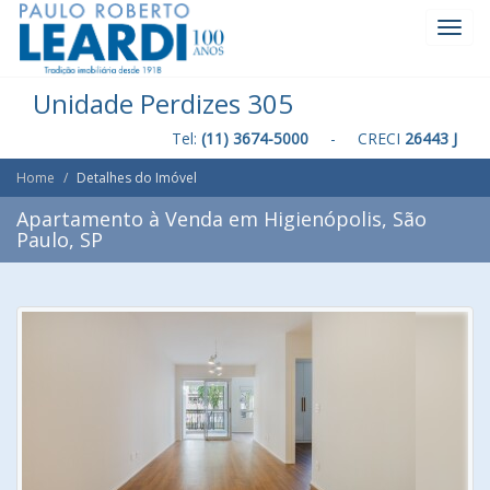
Toggl
Navig
Unidade Perdizes 305
Tel:
(11) 3674-5000
- CRECI
26443 J
Home
Detalhes do Imóvel
Apartamento à Venda em Higienópolis, São
Paulo, SP