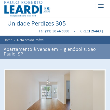
Toggl
Navig
Unidade Perdizes 305
Tel:
(11) 3674-5000
- CRECI
26443 J
Home
Detalhes do Imóvel
Apartamento à Venda em Higienópolis, São
Paulo, SP