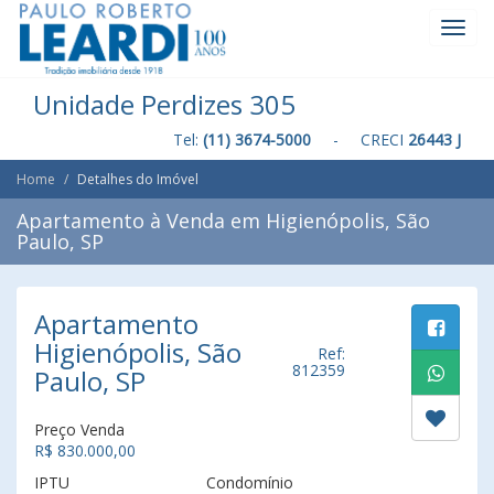
Toggl
Navig
Unidade Perdizes 305
Tel:
(11) 3674-5000
- CRECI
26443 J
Home
Detalhes do Imóvel
Apartamento à Venda em Higienópolis, São
Paulo, SP
Apartamento
Higienópolis, São
Ref:
812359
Paulo, SP
Preço Venda
R$ 830.000,00
IPTU
Condomínio