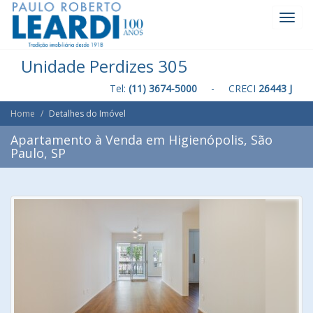
Toggl
Navig
Unidade Perdizes 305
Tel:
(11) 3674-5000
- CRECI
26443 J
Home
Detalhes do Imóvel
Apartamento à Venda em Higienópolis, São
Paulo, SP